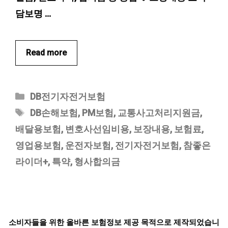
담보명 …
Read more
카
DB전기자전거보험
테
태
DB손해보험
,
PM보험
,
교통사고처리지원금
,
고
그
배달용보험
,
변호사선임비용
,
보장내용
,
보험료
,
리
영업용보험
,
운전자보험
,
전기자전거보험
,
참좋은
라이더+
,
특약
,
형사합의금
소비자들을 위한 올바른 보험정보 제공 목적으로 제작되었습니