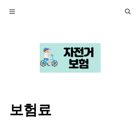
컨
메
텐
츠
로
뉴
건
너
뛰
기
보험료