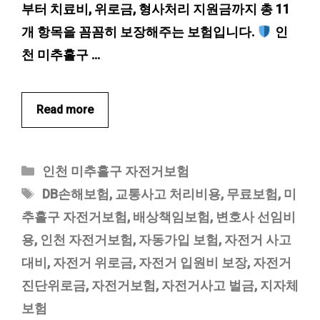
부터 치료비, 위로금, 형사처리 지원금까지 총 11
개 항목을 꼼꼼히 보장해주는 보험입니다.
인
천 미추홀구 …
Read more
카
인천 미추홀구 자전거보험
테
태
DB손해보험
,
교통사고 처리비용
,
무료보험
,
미
고
그
추홀구 자전거보험
,
배상책임보험
,
변호사 선임비
리
용
,
인천 자전거보험
,
자동가입 보험
,
자전거 사고
대비
,
자전거 위로금
,
자전거 입원비 보장
,
자전거
진단위로금
,
자전거보험
,
자전거사고 벌금
,
지자체
보험