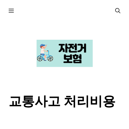
컨
메
텐
츠
로
뉴
건
너
뛰
기
교통사고 처리비용